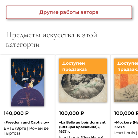
Другие работы автора
Предметы искусства в этой
категории
Доступен
Доступе
предзаказ
предзак
140,000
₽
100,000
₽
100,000
«Freedom and Captivity»
«La Belle au bois dormant
«Mockery (Н
(Спящая красавица)»,
1928 г.
ERTE (Эрте | Роман де
1927 г.
Icart Louis
Тыртов)
Icart Louis (Луи Икар)