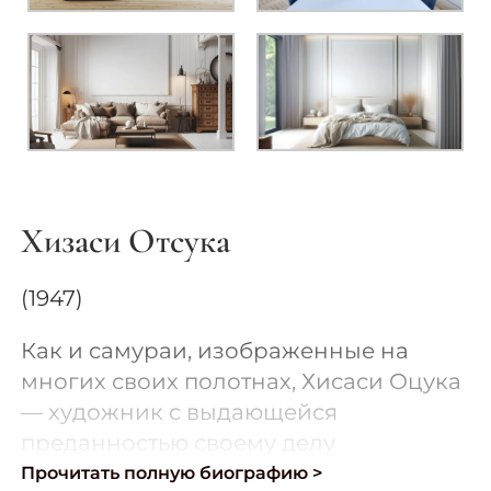
Хизаси Отсука
(1947)
Как и самураи, изображенные на
многих своих полотнах, Хисаси Оцука
— художник с выдающейся
преданностью своему делу
Прочитать полную биографию >