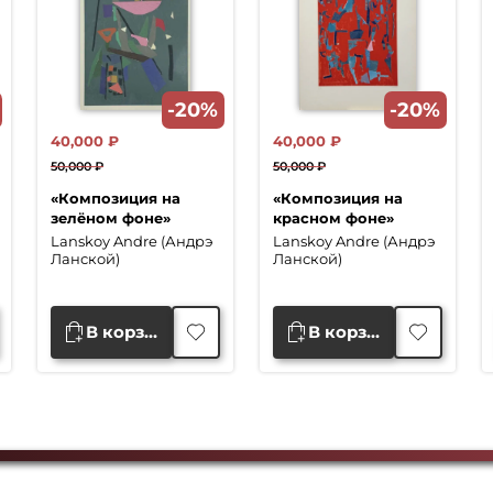
-20%
-20%
40,000
₽
40,000
₽
50,000
₽
50,000
₽
Первоначальная
Текущая
Первоначальная
Текущая
«Композиция на
«Композиция на
цена
цена:
цена
цена:
зелёном фоне»
красном фоне»
составляла
40,000 ₽.
составляла
40,000 ₽.
Lanskoy Andre (Андрэ
Lanskoy Andre (Андрэ
50,000 ₽.
50,000 ₽.
Ланской)
Ланской)
В корзину
В корзину