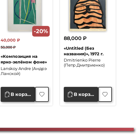
-20%
88,000
₽
40,000
₽
50,000
₽
«Untitled (Без
Первоначальная
Текущая
названия)», 1972 г.
«Композиция на
цена
цена:
Dmitrienko Pierre
ярко-зелёном фоне»
(Петр Дмитриенко)
составляла
40,000 ₽.
Lanskoy Andre (Андрэ
50,000 ₽.
Ланской)
В корзину
В корзину