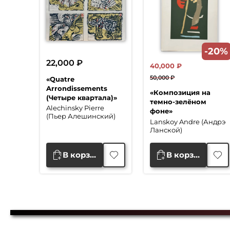
-20%
22,000
₽
40,000
₽
50,000
₽
«Quatre
Первоначальная
Текущая
Arrondissements
«Композиция на
цена
цена:
(Четыре квартала)»
темно-зелёном
Alechinsky Pierre
составляла
40,000 ₽.
фоне»
(Пьер Алешинский)
50,000 ₽.
Lanskoy Andre (Андрэ
Ланской)
В корзину
В корзину