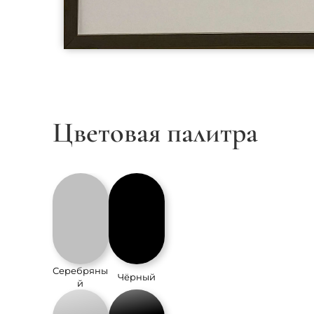
Цветовая палитра
Серебряны
Чёрный
й