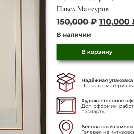
Павел Мансуров
Первон
150,000
₽
110,000
цена
В наличии
составл
150,000 
В корзину
Количество
товара
"Composition"
Надёжная упаковка
Прочные материалы 
Художественное оф
Доп. оформим работу
паспарту.
Бесплатный самовы
Галерея на Кутузовс