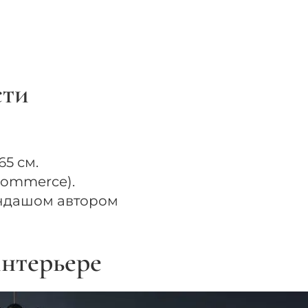
сти
5 см.
Commerce).
ндашом автором
нтерьере