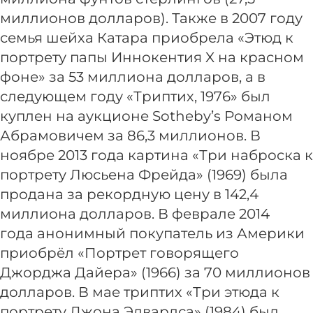
миллионов долларов). Также в 2007 году
семья шейха Катара приобрела «Этюд к
портрету папы Иннокентия X на красном
фоне» за 53 миллиона долларов, а в
следующем году «Триптих, 1976» был
куплен на аукционе Sotheby’s Романом
Абрамовичем за 86,3 миллионов. В
ноябре 2013 года картина «Три наброска к
портрету Люсьена Фрейда» (1969) была
продана за рекордную цену в 142,4
миллиона долларов. В феврале 2014
года анонимный покупатель из Америки
приобрёл «Портрет говорящего
Джорджа Дайера» (1966) за 70 миллионов
долларов. В мае триптих «Три этюда к
портрету Джона Эдвардса» (1984) был