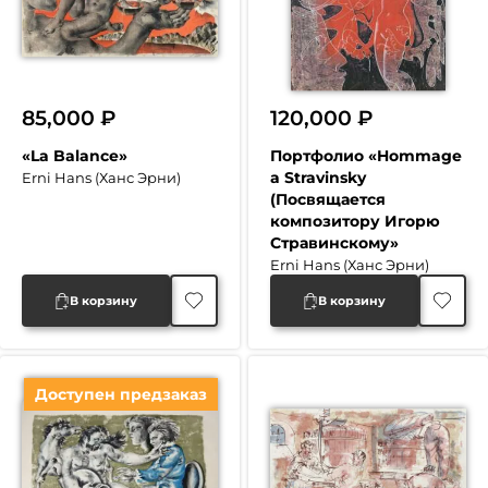
85,000
₽
120,000
₽
«La Balance»
Портфолио «Hommage
a Stravinsky
Erni Hans (Ханс Эрни)
(Посвящается
композитору Игорю
Стравинскому»
Erni Hans (Ханс Эрни)
В корзину
В корзину
Доступен предзаказ