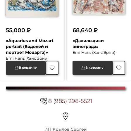
55,000
₽
68,640
₽
«Aquarius and Mozart
«Давильщики
portrait (Водолей и
винограда»
портрет Моцарта)»
Erni Hans (Ханс Эрни)
Erni Hans (Ханс Эрни)
В корзину
В корзину
8 (985) 298-5521
ИП Крылов Сергей