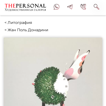
< Литография
< Жан Поль Донадини