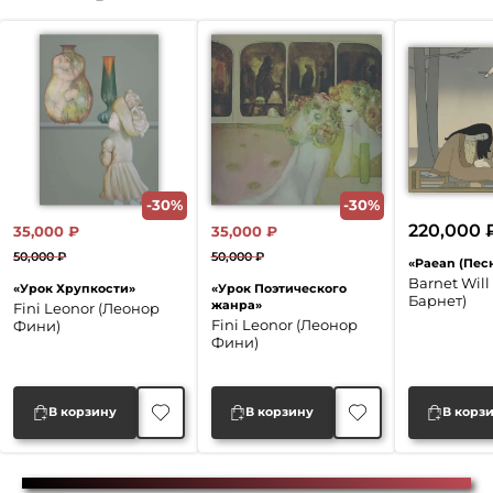
-30%
-30%
220,000
35,000
₽
35,000
₽
50,000
₽
50,000
₽
«Paean (Пес
Первоначальная
Текущая
Первоначальная
Текущая
Barnet Will
«Урок Хрупкости»
«Урок Поэтического
цена
цена:
цена
цена:
Барнет)
жанра»
Fini Leonor (Леонор
составляла
35,000 ₽.
составляла
35,000 ₽.
Fini Leonor (Леонор
Фини)
Фини)
50,000 ₽.
50,000 ₽.
В корзину
В корзину
В корз