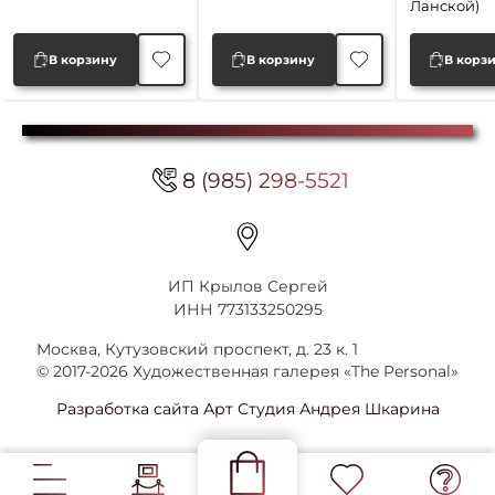
Ланской)
50,000 ₽.
50,000
В корзину
В корзину
В корз
8 (985) 298-5521
ИП Крылов Сергей
ИНН 773133250295
Москва, Кутузовский проспект, д. 23 к. 1
© 2017-2026 Художественная галерея «The Personal»
Разработка сайта Арт Студия Андрея Шкарина