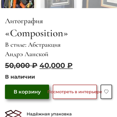
Литография
«Composition»
В стиле: Абстракция
Андрэ Ланской
Первоначальная
Текущая
50,000
₽
40,000
₽
цена
цена:
В наличии
составляла
40,000 ₽.
50,000 ₽.
В корзину
Посмотреть в интерьере
Количество
товара
"Composition"
Надёжная упаковка