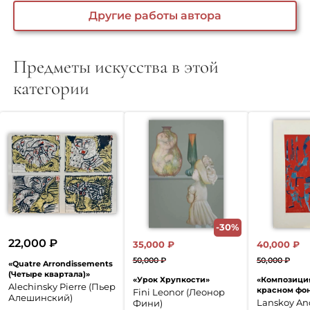
Другие работы автора
Предметы искусства в этой
категории
-30%
22,000
₽
35,000
₽
40,000
₽
50,000
₽
50,000
₽
«Quatre Arrondissements
Первоначальная
Текущая
Перво
Текущ
(Четыре квартала)»
«Урок Хрупкости»
«Композици
цена
цена:
цена
цена:
Alechinsky Pierre (Пьер
красном фо
Fini Leonor (Леонор
Алешинский)
составляла
35,000 ₽.
соста
40,000
Lanskoy An
Фини)