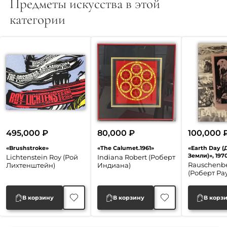
Предметы искусства в этой
категории
495,000
₽
80,000
₽
100,000
«Brushstroke»
«The Calumet.1961»
«Earth Day (
Земли)», 1970
Lichtenstein Roy (Рой
Indiana Robert (Роберт
Rauschenbe
Лихтенштейн)
Индиана)
(Роберт Ра
В корзину
В корзину
В корз