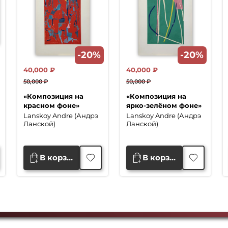
-20%
-20%
40,000
₽
40,000
₽
50,000
₽
50,000
₽
Первоначальная
Текущая
Первоначальная
Текущая
«Композиция на
«Композиция на
цена
цена:
цена
цена:
красном фоне»
ярко-зелёном фоне»
составляла
40,000 ₽.
составляла
40,000 ₽.
Lanskoy Andre (Андрэ
Lanskoy Andre (Андрэ
50,000 ₽.
50,000 ₽.
Ланской)
Ланской)
В корзину
В корзину