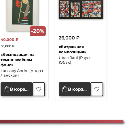
-20%
26,000
₽
40,000
₽
50,000
₽
«Витражная
Первоначальная
Текущая
композиция»
«Композиция на
цена
цена:
Ubac Raul (Рауль
темно-зелёном
Юбак)
составляла
40,000 ₽.
фоне»
50,000 ₽.
Lanskoy Andre (Андрэ
Ланской)
В корзину
В корзину