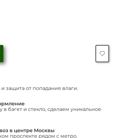
Количество
товара
"Нелинейная
композиция"
и защита от попадания влаги.
ормление
 в багет и стекло, сделаем уникальное
воз в центре Москвы
ком проспекте рядом с метро.