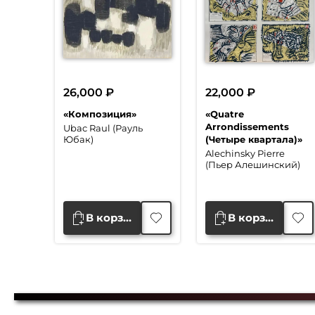
26,000
₽
22,000
₽
«Композиция»
«Quatre
Arrondissements
Ubac Raul (Рауль
(Четыре квартала)»
Юбак)
Alechinsky Pierre
(Пьер Алешинский)
В корзину
В корзину