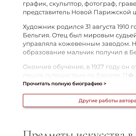
график, скульптор, фотограф, грав
представитель Новой Парижской 
Художник родился 31 августа 1910 
Бельгия. Отец был мировым судьей
управляла кожевенным заводом. 
образование мальчик получил в Б
Окончив обучение, в 1927 году он 
пешее путешествие по Европе. П�..
Прочитать полную биографию >
Другие работы автор
Предметы искусства в