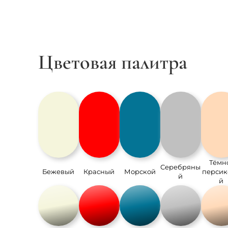
Цветовая палитра
Тёмн
Серебряны
Бежевый
Красный
Морской
персик
й
й