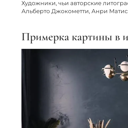
Художники, чьи авторские литогр
Альберто Джокометти, Анри Матис
Примерка картины в и