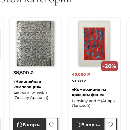
-20%
38,500
₽
40,000
₽
50,000
₽
«Нелинейная
Первоначальная
Текущая
композиция»
«Композиция на
цена
цена:
Arakawa Shusaku
красном фоне»
(Сюсаку Аракава)
составляла
40,000 ₽.
Lanskoy Andre (Андрэ
50,000 ₽.
Ланской)
В корзину
В корзину