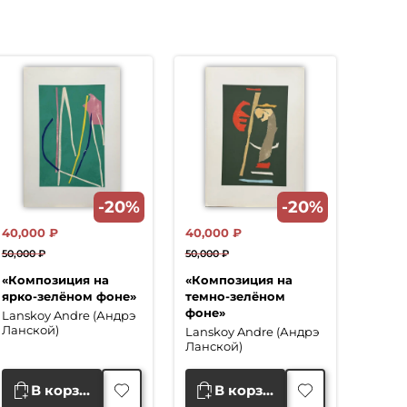
-20%
-20%
40,000
₽
40,000
₽
50,000
₽
50,000
₽
Первоначальная
Текущая
Первоначальная
Текущая
«Композиция на
«Композиция на
цена
цена:
цена
цена:
ярко-зелёном фоне»
темно-зелёном
составляла
40,000 ₽.
составляла
40,000 ₽.
фоне»
Lanskoy Andre (Андрэ
50,000 ₽.
50,000 ₽.
Ланской)
Lanskoy Andre (Андрэ
Ланской)
В корзину
В корзину