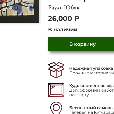
Рауль Юбак
26,000
₽
В наличии
В корзину
Количество
товара
"Витражная
Надёжная упаковка
композиция"
Прочные материалы 
Художественное оф
Доп. оформим работу
паспарту.
Бесплатный самовы
Галерея на Кутузовс