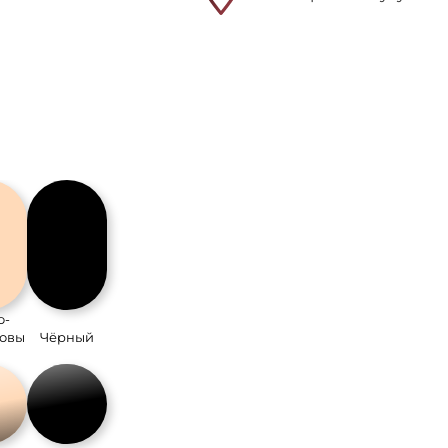
о-
овы
Чёрный