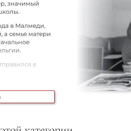
ер, значимый
школы.
года в Малмеди,
, а семья матери
Начальное
ельгии.
отправился в
.
а
 этой категории