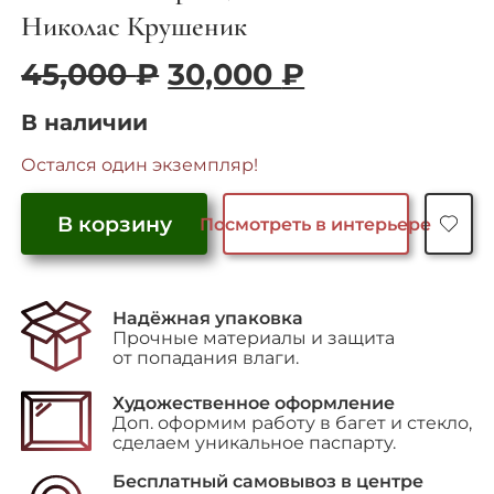
Николас Крушеник
Первоначальная
Текущая
45,000
₽
30,000
₽
цена
цена:
В наличии
составляла
30,000 ₽.
45,000 ₽.
Остался один экземпляр!
В корзину
Посмотреть в интерьере
Количество
товара
"Hommage
Надёжная упаковка
to
Прочные материалы и защита
Picasso"
от попадания влаги.
Художественное оформление
Доп. оформим работу в багет и стекло,
сделаем уникальное паспарту.
Бесплатный самовывоз в центре