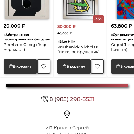
-33%
20,000
₽
63,800
₽
30,000
₽
45,000
₽
«Абстрактная
«Супремати
Первоначальная
Текущая
геометрическая фигура»
композиция
«Blue Hill»
цена
цена:
Bernhard Georg (Георг
Grippi Jos
Krushenick Nicholas
Бернхард)
Гриппи)
составляла
30,000 ₽.
(Николас Крушеник)
45,000 ₽.
В корзину
В корзину
В корз
8 (985) 298-5521
ИП Крылов Сергей