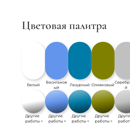
Цветовая палитра
Васильков
Сереб
Белый
Лазурный
Оливковый
ый
й
Другие
Другие
Другие
Другие
Други
работы >
работы >
работы >
работы >
работ