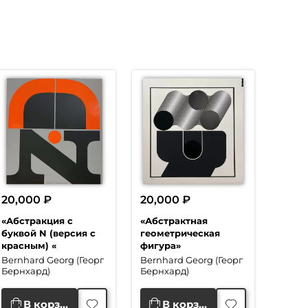
20,000
₽
20,000
₽
«Абстракция с
«Абстрактная
буквой N (версия с
геометрическая
красным) «
фигура»
Bernhard Georg (Георг
Bernhard Georg (Георг
Бернхард)
Бернхард)
В корзину
В корзину