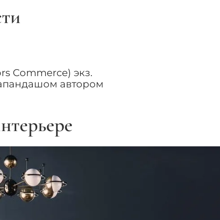
сти
s Commerce) экз.
капандашом автором
нтерьере