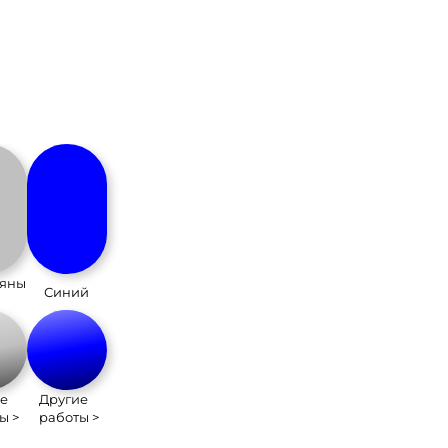
ряны
Синий
е
Другие
ы >
работы >