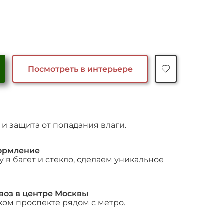
чальная
Текущая
цена:
яла
22,500 ₽.
Посмотреть в интерьере
и защита от попадания влаги.
ормление
 в багет и стекло, сделаем уникальное
воз в центре Москвы
ком проспекте рядом с метро.