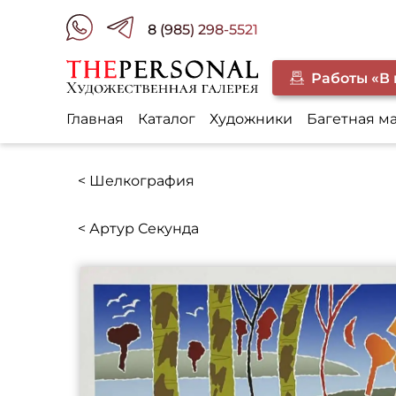
8 (985) 298-5521
Работы «В
Главная
Каталог
Художники
Багетная м
< Шелкография
< Артур Секунда