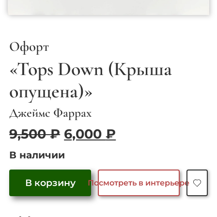
Офорт
«Tops Down (Крыша
опущена)»
Джеймс Фаррах
Первоначальная
Текущая
9,500
₽
6,000
₽
цена
цена:
В наличии
составляла
6,000 ₽.
9,500 ₽.
В корзину
Посмотреть в интерьере
Количество
товара