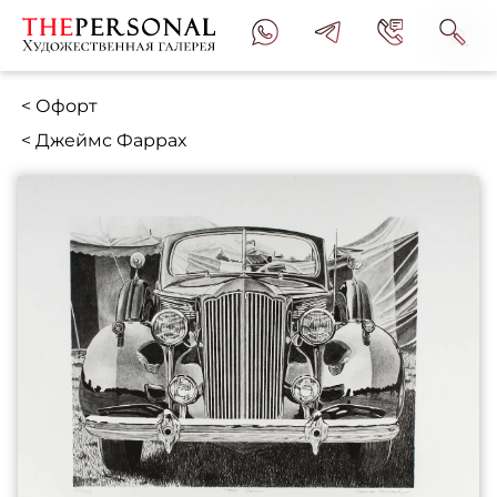
< Офорт
< Джеймс Фаррах