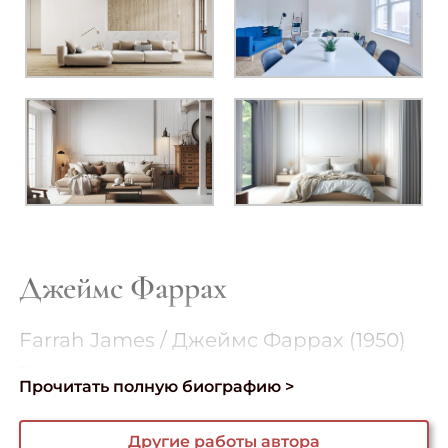
Джеймс Фаррах
Farrah James / Джеймс Фаррах (1950)
...
Прочитать полную биографию >
Другие работы автора