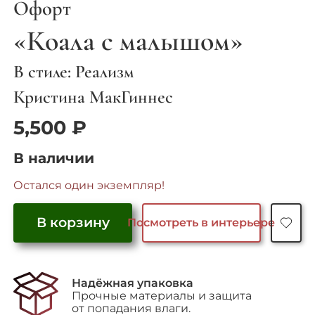
Офорт
«Коала с малышом»
В стиле: Реализм
Кристина МакГиннес
5,500
₽
В наличии
Остался один экземпляр!
В корзину
Посмотреть в интерьере
Количество
товара
"Коала
Надёжная упаковка
с
Прочные материалы и защита
малышом"
от попадания влаги.