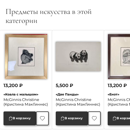
Предметы искусства в этой
категории
13,200
₽
5,500
₽
13,200
₽
«Коала с малышом»
«Две Панды»
«Енот»
McGinnis Christine
McGinnis Christine
McGinnis Ch
(Кристина МакГиннес)
(Кристина МакГиннес)
(Кристина 
В корзину
В корзину
В корз