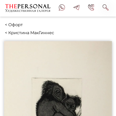
< Офорт
< Кристина МакГиннес