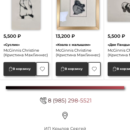
5,500
₽
13,200
₽
5,500
₽
«Суслик»
«Коала с малышом»
«Две Панды
McGinnis Christine
McGinnis Christine
McGinnis Ch
(Кристина МакГиннес)
(Кристина МакГиннес)
(Кристина 
В корзину
В корзину
В корз
8 (985) 298-5521
ИП Крылов Сергей