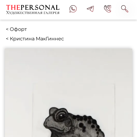
< Офорт
< Кристина МакГиннес