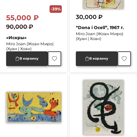
-39%
30,000
₽
55,000
₽
90,000
₽
“Dona i Ocell”, 1967 г.
Первоначальная
Текущая
Miro Joan (Жоан Миро)
«Искры»
(Хуан | Хоан)
цена
цена:
Miro Joan (Жоан Миро)
(Хуан | Хоан)
составляла
55,000 ₽.
90,000 ₽.
В корзину
В корзину