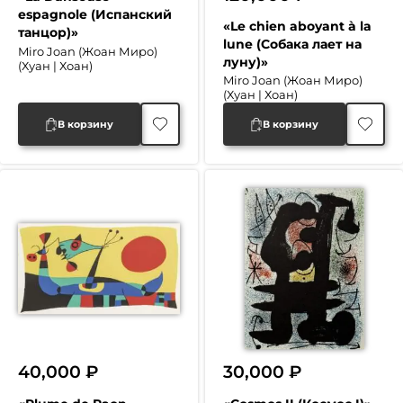
Первоначальная
Текущая
espagnole (Испанский
«Le chien aboyant à la
танцор)»
цена
цена:
lune (Собака лает на
Miro Joan (Жоан Миро)
луну)»
составляла
70,000 ₽.
(Хуан | Хоан)
Miro Joan (Жоан Миро)
120,000 ₽.
(Хуан | Хоан)
В корзину
В корзину
40,000
₽
30,000
₽