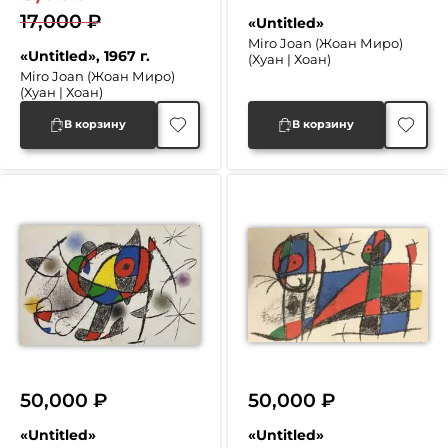
17,000
₽
«Untitled»
Первоначальная
Текущая
Miro Joan (Жоан Миро)
«Untitled», 1967 г.
(Хуан | Хоан)
цена
цена:
Miro Joan (Жоан Миро)
(Хуан | Хоан)
составляла
8,000 ₽.
17,000 ₽.
В корзину
В корзину
50,000
₽
50,000
₽
«Untitled»
«Untitled»