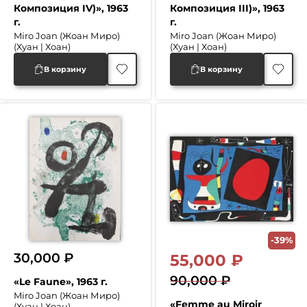
Композиция IV)», 1963
Композиция III)», 1963
г.
г.
Miro Joan (Жоан Миро)
Miro Joan (Жоан Миро)
(Хуан | Хоан)
(Хуан | Хоан)
В корзину
В корзину
-39%
30,000
₽
55,000
₽
90,000
₽
«Le Faune», 1963 г.
Первоначальная
Текущая
Miro Joan (Жоан Миро)
«Femme au Miroir
(Хуан | Хоан)