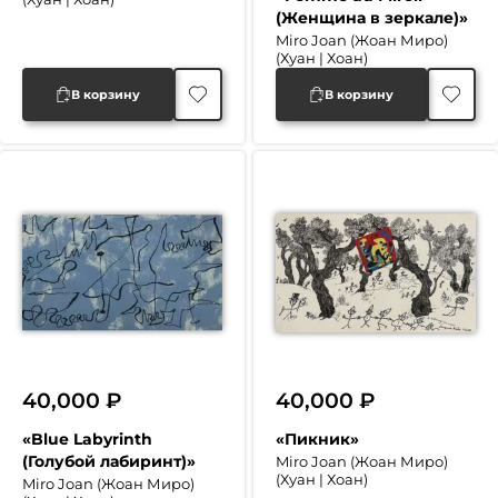
цена
цена:
(Женщина в зеркале)»
составляла
55,000 ₽.
Miro Joan (Жоан Миро)
(Хуан | Хоан)
90,000 ₽.
В корзину
В корзину
40,000
₽
40,000
₽
«Blue Labyrinth
«Пикник»
(Голубой лабиринт)»
Miro Joan (Жоан Миро)
(Хуан | Хоан)
Miro Joan (Жоан Миро)