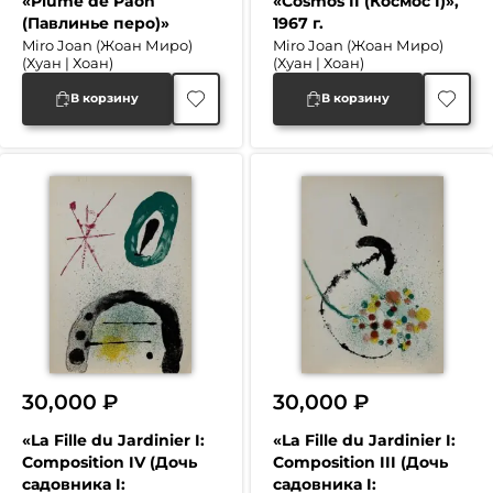
«Plume de Paon
«Cosmos II (Космос I)»,
(Павлинье перо)»
1967 г.
Miro Joan (Жоан Миро)
Miro Joan (Жоан Миро)
(Хуан | Хоан)
(Хуан | Хоан)
В корзину
В корзину
30,000
₽
30,000
₽
«La Fille du Jardinier I:
«La Fille du Jardinier I:
Composition IV (Дочь
Composition III (Дочь
садовника I:
садовника I: