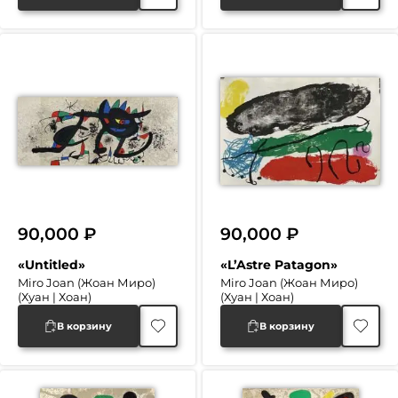
90,000
₽
90,000
₽
«Untitled»
«L’Astre Patagon»
Miro Joan (Жоан Миро)
Miro Joan (Жоан Миро)
(Хуан | Хоан)
(Хуан | Хоан)
В корзину
В корзину