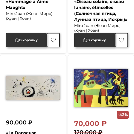
«Hommage a Aime
«Oiseau solaire, oiseau
Maeght»
lunaire, étincelles
(Солнечная птица,
Miro Joan (Жоан Миро)
(Хуан | Хоан)
Лунная птица, Искры)»
Miro Joan (Жоан Миро)
(Хуан | Хоан)
В корзину
В корзину
-42%
90,000
₽
70,000
₽
120,000
₽
«La Danseuse