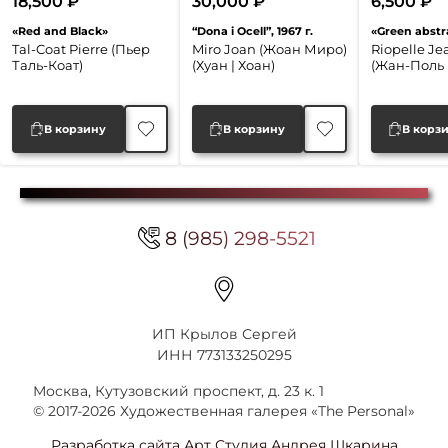
18,500
₽
30,000
₽
6,500
₽
«Red and Black»
“Dona i Ocell”, 1967 г.
«Green abstr
Tal-Coat Pierre (Пьер
Miro Joan (Жоан Миро)
Riopelle Je
Таль-Коат)
(Хуан | Хоан)
(Жан-Поль 
В корзину
В корзину
В корз
8 (985) 298-5521
ИП Крылов Сергей
ИНН 773133250295
Москва, Кутузовский проспект, д. 23 к. 1
© 2017-2026 Художественная галерея «The Personal»
Разработка сайта Арт Студия Андрея Шкарина