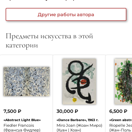
Другие работы автора
Предметы искусства в этой
категории
7,500
₽
30,000
₽
6,500
₽
«Abstract Light Blue»
«Dance Barbare», 1963 г.
«Green abstr
Fiedler Francois
Miro Joan (Жоан Миро)
Riopelle Je
(Франсуа Фидлер)
(Хуан | Хоан)
(Жан-Поль 