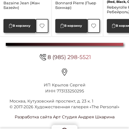
(Red, Black, 
Bazaine Jean (Жан
Bonnard Pierre (Пьер
Rebeyrolle 
Базейн)
Боннар)
Ребейроль
В корзину
В корзину
В корз
8 (985) 298-5521
ИП Крылов Сергей
ИНН 773133250295
Москва, Кутузовский проспект, д. 23 к. 1
© 2017-2026 Художественная галерея «The Personal»
Разработка сайта Арт Студия Андрея Шкарина