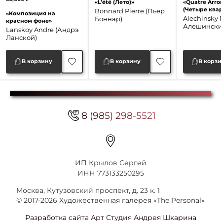
«L’été (Лето)»
«Quatre Arr
Первоначальная
Текущая
(Четыре ква
Bonnard Pierre (Пьер
«Композиция на
цена
цена:
Alechinsky 
Боннар)
красном фоне»
Алешински
составляла
40,000 ₽.
Lanskoy Andre (Андрэ
Ланской)
50,000 ₽.
В корзину
В корзину
В корз
8 (985) 298-5521
ИП Крылов Сергей
ИНН 773133250295
Москва, Кутузовский проспект, д. 23 к. 1
© 2017-2026 Художественная галерея «The Personal»
Разработка сайта Арт Студия Андрея Шкарина