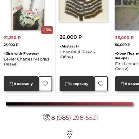
-15%
26,000
₽
21,250
₽
35,000
₽
25,000
₽
50,000
₽
«Abstract»
Первоначальная
Текущая
Перво
Текущ
Ubac Raul (Рауль
«Girls with Flowers»
«Урок Поэти
цена
цена:
цена
цена:
Юбак)
жанра»
Levier Charles (Чарльз
составляла
21,250 ₽.
соста
35,000
Fini Leonor
Левье)
Фини)
25,000 ₽.
50,000
В корзину
В корзину
В корз
8 (985) 298-5521