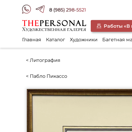
8 (985) 298-5521
Работы «В
Главная
Каталог
Художники
Багетная м
< Литография
< Пабло Пикассо