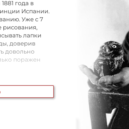
1881 года в
винции Испании.
ванию. Уже с 7
е рисования,
исывать лапки
ды, доверив
ь довольно
лько поражен
а