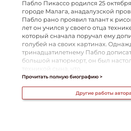
Пабло Пикассо родился 25 октября 
городе Малага, анадалузской про
Пабло рано проявил талант к рисо
лет он учился у своего отца техник
который сначала поручал ему доп
голубей на своих картинах. Однаж
тринадцатилетнему Пабло дописат
большой натюрморт, он был насто
техникой сына, что, ...
Прочитать полную биографию >
Другие работы автор