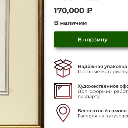
170,000
₽
В наличии
В корзину
Количество
товара
"Le
Надёжная упаковка
Goût
Прочные материалы 
du
Bonheur"
Художественное оф
Доп. оформим работу
паспарту.
Бесплатный самовы
Галерея на Кутузовс