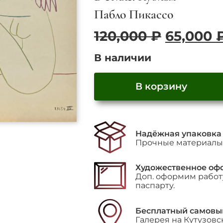
Пабло Пикассо
Первон
120,000
₽
65,000
цена
В наличии
составл
120,000 
В корзину
Надёжная упаковка
Прочные материалы 
Художественное оф
Доп. оформим работу
паспарту.
Бесплатный самовы
Галерея на Кутузовс