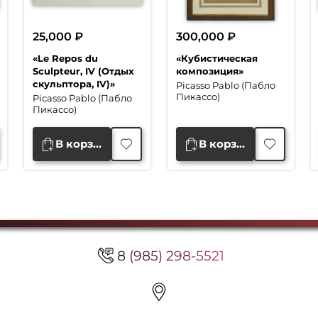
25,000
₽
300,000
₽
«Le Repos du
«Кубистическая
Sculpteur, IV (Отдых
композиция»
скульптора, IV)»
Picasso Pablo (Пабло
Пикассо)
Picasso Pablo (Пабло
Пикассо)
В корзину
В корзину
8 (985) 298-5521