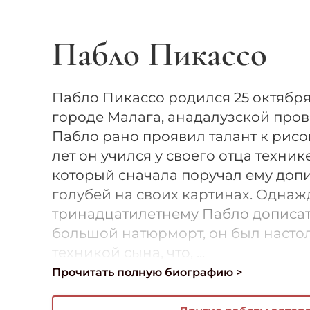
Пабло Пикассо
Пабло Пикассо родился 25 октября 
городе Малага, анадалузской про
Пабло рано проявил талант к рисо
лет он учился у своего отца техник
который сначала поручал ему доп
голубей на своих картинах. Однаж
тринадцатилетнему Пабло дописат
большой натюрморт, он был насто
техникой сына, что, ...
Прочитать полную биографию >