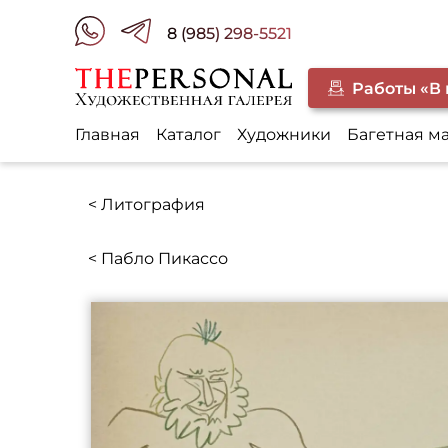
8 (985) 298-5521
Работы «В
Главная
Каталог
Художники
Багетная м
< Литография
< Пабло Пикассо