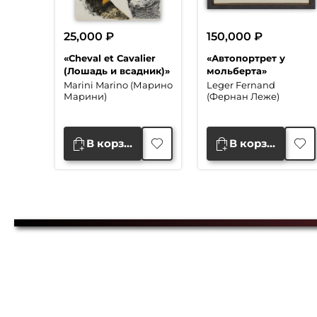
25,000
₽
150,000
₽
«Cheval et Cavalier
«Автопортрет у
(Лошадь и всадник)»
мольберта»
Marini Marino (Марино
Leger Fernand
Марини)
(Фернан Леже)
В корзину
В корзину