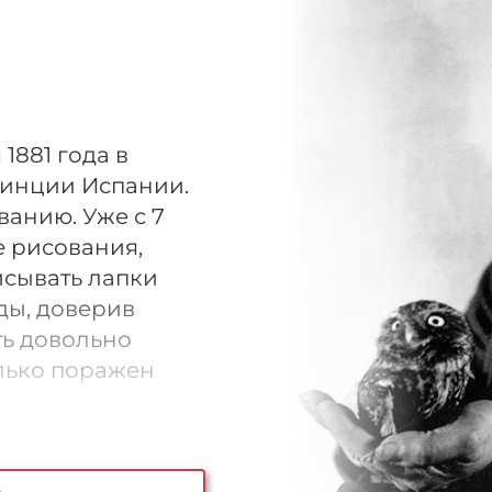
1881 года в
винции Испании.
ванию. Уже с 7
е рисования,
исывать лапки
ды, доверив
ь довольно
лько поражен