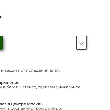
ачальная
Текущая
₽
цена:
яла
65,000 ₽.
₽.
Количество
товара
"Два
характера"
и защита от попадания влаги.
ормление
 в багет и стекло, сделаем уникальное
воз в центре Москвы
ком проспекте рядом с метро.