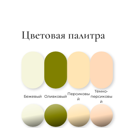
Цветовая палитра
Тёмно-
Персиковы
Бежевый
Оливковый
персиковы
й
й