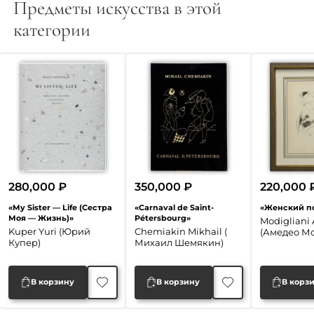
Предметы искусства в этой
категории
280,000
₽
350,000
₽
220,000
«My Sister — Life (Сестра
«Carnaval de Saint-
«Женский п
Моя — Жизнь)»
Pétersbourg»
Modigliani
Kuper Yuri (Юрий
Chemiakin Mikhail (
(Амедео М
Купер)
Михаил Шемякин)
В корзину
В корзину
В корз