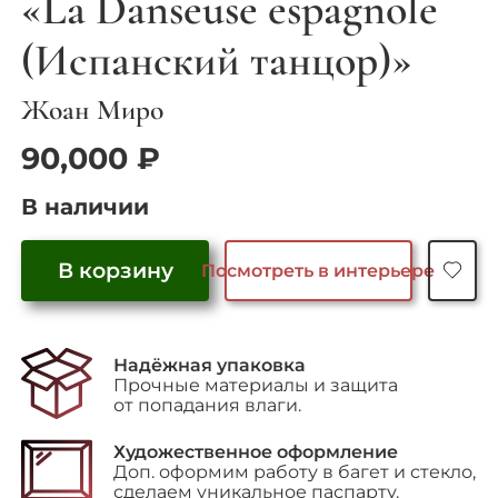
«La Danseuse espagnole
(Испанский танцор)»
Жоан Миро
90,000
₽
В наличии
В корзину
Посмотреть в интерьере
Количество
товара
"La
Надёжная упаковка
Danseuse
Прочные материалы и защита
espagnole
от попадания влаги.
(Испанский
танцор)"
Художественное оформление
Доп. оформим работу в багет и стекло,
сделаем уникальное паспарту.