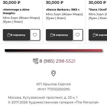
30,000
₽
30,000
₽
30,000
₽
«Hommage a Aime
«Dance Barbare», 1963 г.
“Dona i Ocell”
Maeght»
Miro Joan (Жоан Миро)
Miro Joan 
Miro Joan (Жоан Миро)
(Хуан | Хоан)
(Хуан | Хоан
(Хуан | Хоан)
В корзину
В корзину
В корз
8 (985) 298-5521
ИП Крылов Сергей
ИНН 773133250295
Москва, Кутузовский проспект, д. 23 к. 1
© 2017-2026 Художественная галерея «The Personal»