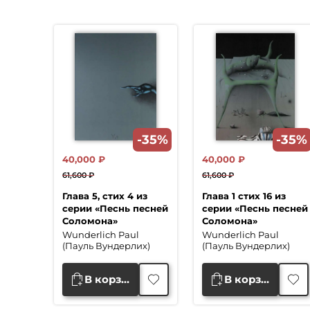
-35%
-35%
40,000
₽
40,000
₽
61,600
₽
61,600
₽
Первоначальная
Текущая
Первоначальная
Текущая
Глава 5, стих 4 из
Глава 1 стих 16 из
цена
цена:
цена
цена:
серии «Песнь песней
серии «Песнь песней
составляла
40,000 ₽.
составляла
40,000 ₽.
Соломона»
Соломона»
61,600 ₽.
61,600 ₽.
Wunderlich Paul
Wunderlich Paul
(Пауль Вундерлих)
(Пауль Вундерлих)
В корзину
В корзину