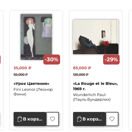
-30%
-29%
35,000
₽
85,000
₽
50,000
₽
120,000
₽
Первоначальная
Текущая
Первоначальная
Текущая
«Урок Цветения»
«La Rouge et le Bleu»,
цена
цена:
цена
цена:
1969 г.
Fini Leonor (Леонор
составляла
35,000 ₽.
составляла
85,000 ₽.
Фини)
Wunderlich Paul
50,000 ₽.
120,000 ₽.
(Пауль Вундерлих)
В корзину
В корзину