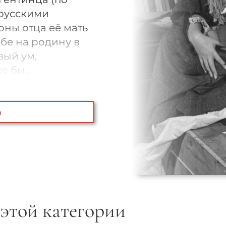
 русскими
оны отца её мать
бе на родину в
вый ум,
 бы...
а
 этой категории