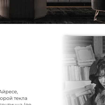
Айресе,
торой текла
гентинца (по