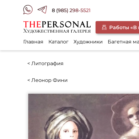
8 (985) 298-5521
Работы «В
Главная
Каталог
Художники
Багетная м
< Литография
< Леонор Фини