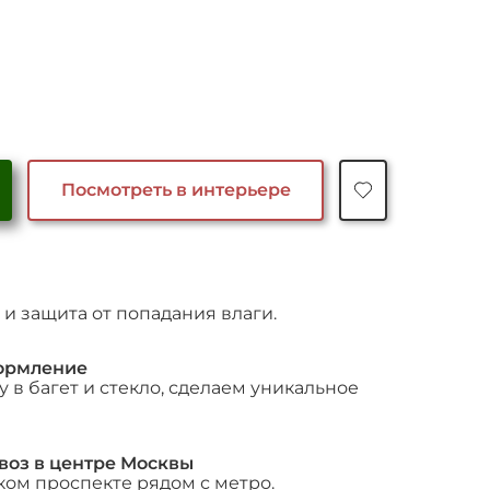
чальная
Текущая
цена:
яла
75,000 ₽.
Посмотреть в интерьере
и защита от попадания влаги.
ормление
 в багет и стекло, сделаем уникальное
воз в центре Москвы
ком проспекте рядом с метро.