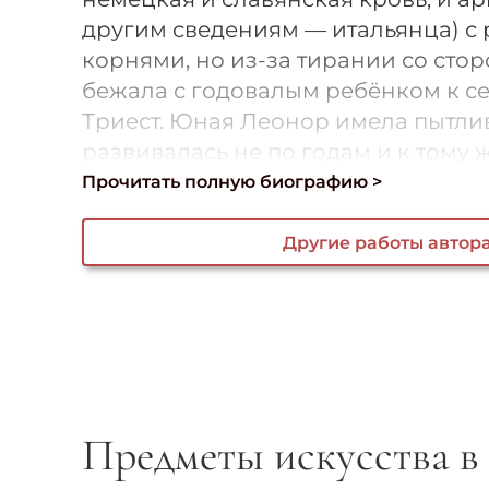
другим сведениям — итальянца) с
корнями, но из-за тирании со стор
бежала с годовалым ребёнком к се
Триест. Юная Леонор имела пытли
развивалась не по годам и к тому же
Прочитать полную биографию >
Другие работы автор
Предметы искусства в