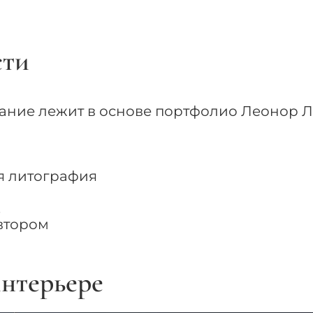
сти
тание лежит в основе портфолио Леонор Л
ая литография
.
втором
нтерьере