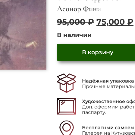
Леонор Фини
Первона
95,000
₽
75,000
₽
цена
В наличии
составл
95,000 ₽.
В корзину
Количество
товара
"Тристан
Надёжная упаковка
и
Прочные материалы 
Изольда"
Художественное оф
Доп. оформим работу
паспарту.
Бесплатный самовы
Галерея на Кутузовс