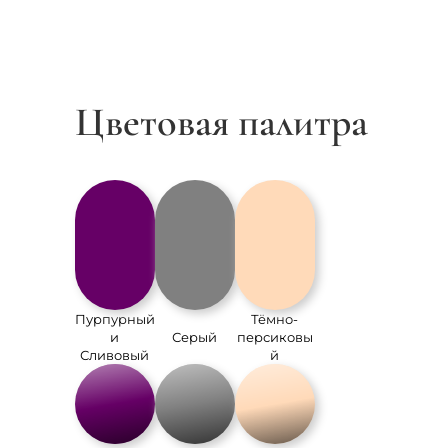
Цветовая палитра
Пурпурный
Тёмно-
и
Серый
персиковы
Сливовый
й