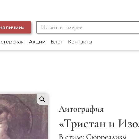
 наличии»
астерская
Акции
Блог
Контакты
Литография
«Тристан и Изо
В стиле: Сюрреализм