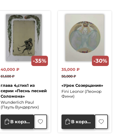
-35%
-30%
40,000
₽
35,000
₽
61,600
₽
50,000
₽
Первоначальная
Текущая
Первоначальная
Текущая
глава 4,стих1 из
«Урок Созерцания»
цена
цена:
цена
цена:
серии «Песнь песней
Fini Leonor (Леонор
составляла
40,000 ₽.
составляла
35,000 ₽.
Соломона»
Фини)
61,600 ₽.
50,000 ₽.
Wunderlich Paul
(Пауль Вундерлих)
В корзину
В корзину