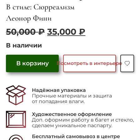
В стиле: Сюрреализм
Леонор Фини
Первоначальная
Текущая
50,000
₽
35,000
₽
цена
цена:
В наличии
составляла
35,000 ₽.
50,000 ₽.
В корзину
Посмотреть в интерьере
Количество
товара
"Полового
Надёжная упаковка
созревания"
Прочные материалы и защита
от попадания влаги.
Художественное оформление
Доп. оформим работу в багет и стекло,
сделаем уникальное паспарту.
Бесплатный самовывоз в центре