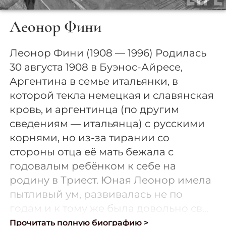
Леонор Фини
Леонор Фини (1908 — 1996) Родилась
30 августа 1908 в Буэнос-Айресе,
Аргентина в семье итальянки, в
которой текла немецкая и славянская
кровь, и аргентинца (по другим
сведениям — итальянца) с русскими
корнями, но из-за тирании со
стороны отца её мать бежала с
годовалым ребёнком к себе на
родину в Триест. Юная Леонор имела
пытливый ум, развивалась не по
годам и к тому же была довольно св...
Прочитать полную биографию >