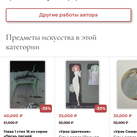
Другие работы автора
Предметы искусства в этой
категории
-35%
-30%
40,000
₽
35,000
₽
35,000
₽
61,600
₽
50,000
₽
50,000
₽
Первоначальная
Текущая
Первоначальная
Текущая
Перво
Текущ
Глава 1 стих 16 из серии
«Урок Цветения»
«Урок Созер
цена
цена:
цена
цена:
цена
цена:
«Песнь песней