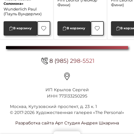
Fini Leonor (Леонор
Fini Leonor
Соломона»
составляла
40,000 ₽.
составляла
35,000 ₽.
соста
35,000
Фини)
Фини)
Wunderlich Paul
61,600 ₽.
50,000 ₽.
50,000
(Пауль Вундерлих)
В корзину
В корзину
В корз
8 (985) 298-5521
ИП Крылов Сергей
ИНН 773133250295
Москва, Кутузовский проспект, д. 23 к. 1
© 2017-2026 Художественная галерея «The Personal»
Разработка сайта Арт Студия Андрея Шкарина