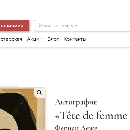
 наличии»
астерская
Акции
Блог
Контакты
Литография
«Tête de femme
Фернан Леже