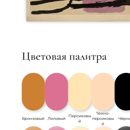
Цветовая палитра
Тёмно-
Персиковы
Бронзовый
Лиловый
персиковы
Чёрн
й
й