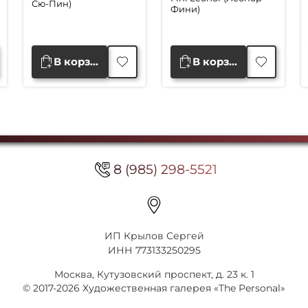
Сю-Пин)
составляла
75,000 ₽.
Фини)
95,000 ₽.
В корзину
В корзину
8 (985) 298-5521
ИП Крылов Сергей
ИНН 773133250295
Москва, Кутузовский проспект, д. 23 к. 1
© 2017-2026 Художественная галерея «The Personal»