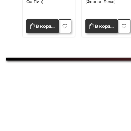
Сю-Пин)
(Фернан Леже)
В корзину
В корзину