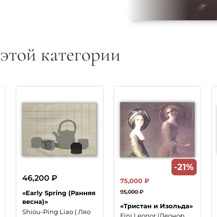
 этой категории
-21%
46,200
₽
75,000
₽
95,000
₽
«Early Spring (Ранняя
Первоначальная
Текущая
весна)»
«Тристан и Изольда»
цена
цена:
Shiou-Ping Liao ( Ляо
Fini Leonor (Леонор