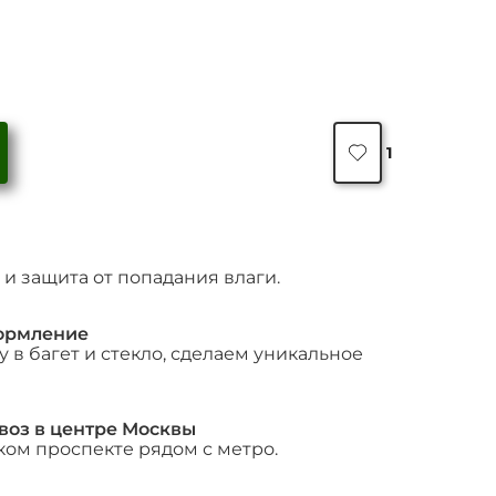
Количество
товара
1
«Tête
de
femme
(Женская
голова)»
и защита от попадания влаги.
ормление
 в багет и стекло, сделаем уникальное
воз в центре Москвы
ком проспекте рядом с метро.