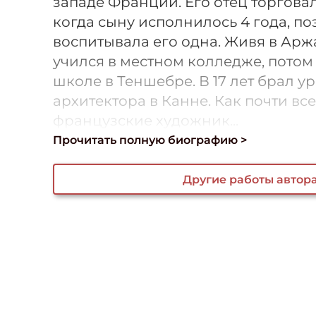
западе Франции. Его отец торговал
когда сыну исполнилось 4 года, по
воспитывала его одна. Живя в Арж
учился в местном колледже, потом
школе в Теншебре. В 17 лет брал ур
архитектора в Канне. Как почти вс
французские художник...
Прочитать полную биографию >
Другие работы автор