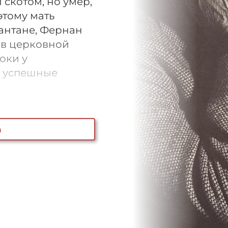
 скотом, но умер,
этому мать
антане, Фернан
 в церковной
оки у
е успешные
а