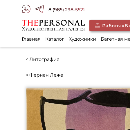
8 (985) 298-5521
Работы «В
Главная
Каталог
Художники
Багетная м
< Литография
< Фернан Леже