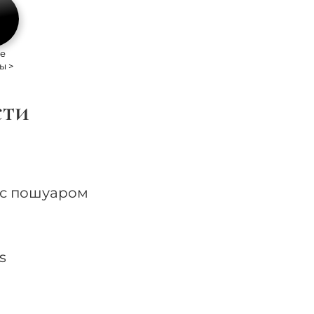
е
ы >
сти
 с пошуаром
s