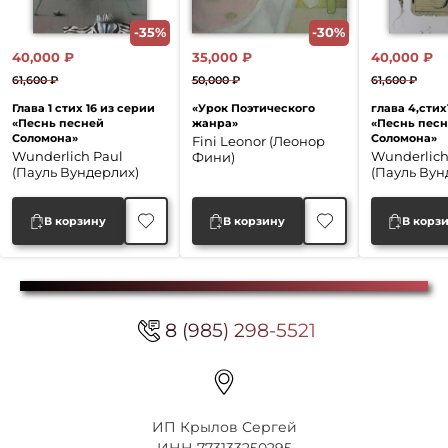
-35%
-30%
40,000
₽
35,000
₽
40,000
₽
61,600
₽
50,000
₽
61,600
₽
Первоначальная
Текущая
Первоначальная
Текущая
Перво
Текущ
Глава 1 стих 16 из серии
«Урок Поэтического
глава 4,стих
цена
цена:
цена
цена:
цена
цена:
«Песнь песней
жанра»
«Песнь пес
Соломона»
Соломона»
составляла
40,000 ₽.
составляла
35,000 ₽.
соста
40,000
Fini Leonor (Леонор
Wunderlich Paul
Wunderlich
Фини)
61,600 ₽.
50,000 ₽.
61,600 
(Пауль Вундерлих)
(Пауль Вун
В корзину
В корзину
В корз
8 (985) 298-5521
ИП Крылов Сергей
ИНН 773133250295