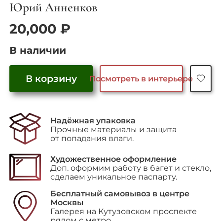
Юрий Анненков
20,000
₽
В наличии
В корзину
Посмотреть в интерьере
Количество
товара
"Портрет
Надёжная упаковка
Азова",
Прочные материалы и защита
1921
от попадания влаги.
г.
Художественное оформление
Доп. оформим работу в багет и стекло,
сделаем уникальное паспарту.
Бесплатный самовывоз в центре
Москвы
Галерея на Кутузовском проспекте
рядом с метро.