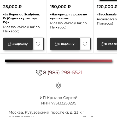
25,000
₽
150,000
₽
120,000
«Le Repos du Sculpteur,
«Натюрморт с розовым
«Bacchanale
IV (Отдых скульптора,
кувшином»
Picasso Pab
IV)»
Picasso Pablo (Пабло
Пикассо)
Picasso Pablo (Пабло
Пикассо)
Пикассо)
В корзину
В корзину
В корз
8 (985) 298-5521
ИП Крылов Сергей
ИНН 773133250295
Москва, Кутузовский проспект, д. 23 к. 1