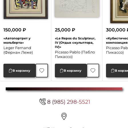
150,000
₽
25,000
₽
300,000
«Автопортрет у
«Le Repos du Sculpteur,
«Кубистиче
мольберта»
IV (Отдых скульптора,
композиция
IV)»
Leger Fernand
Picasso Pab
Picasso Pablo (Пабло
(Фернан Леже)
Пикассо)
Пикассо)
В корзину
В корзину
В корз
8 (985) 298-5521