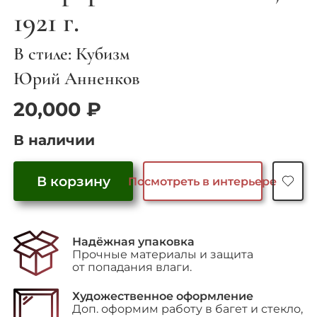
1921 г.
В стиле: Кубизм
Юрий Анненков
20,000
₽
В наличии
В корзину
Посмотреть в интерьере
Количество
товара
"Портрет
Надёжная упаковка
Пинкевича",
Прочные материалы и защита
1921
от попадания влаги.
г.
Художественное оформление
Доп. оформим работу в багет и стекло,