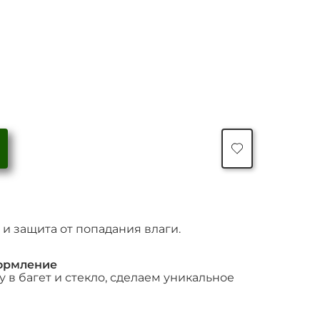
Количество
товара
"Falling
Man
(Tristan
Gox)"
и защита от попадания влаги.
ормление
 в багет и стекло, сделаем уникальное