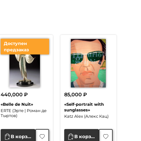
Доступен
предзаказ
440,000
₽
85,000
₽
«Belle de Nuit»
«Self-portrait with
sunglasses»
ERTE (Эрте | Роман де
Тыртов)
Katz Alex (Алекс Кац)
В корзину
В корзину