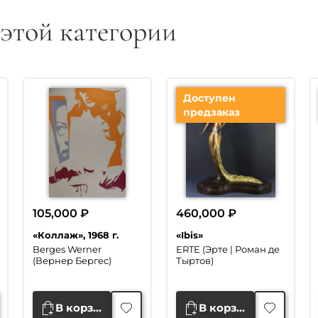
 этой категории
Доступен
предзаказ
105,000
₽
460,000
₽
«Коллаж», 1968 г.
«Ibis»
Berges Werner
ERTE (Эрте | Роман де
(Вернер Бергес)
Тыртов)
В корзину
В корзину