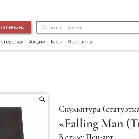
 наличии»
астерская
Акции
Блог
Контакты
Скульптура (статуэтка
«Falling Man (T
В стиле: Поп-арт