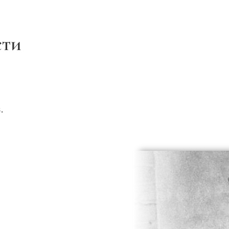
сти
.