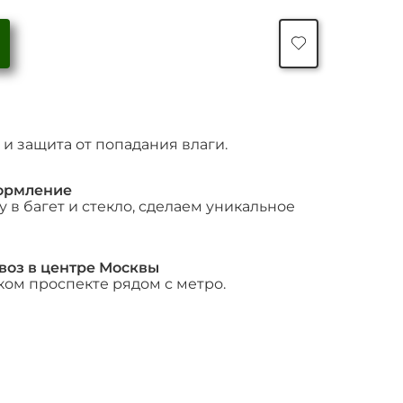
Количество
товара
Ваза
Studio
Murano
и защита от попадания влаги.
ормление
 в багет и стекло, сделаем уникальное
воз в центре Москвы
ком проспекте рядом с метро.