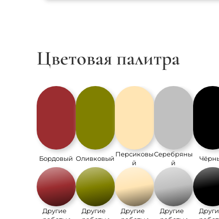
Цветовая палитра
Персиковы
Серебряны
Бордовый
Оливковый
Чёрн
й
й
Другие
Другие
Другие
Другие
Други