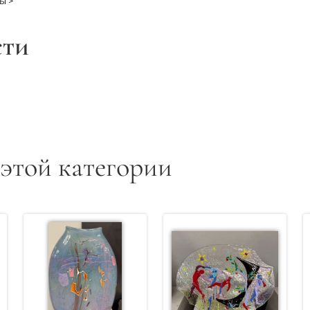
ы >
сти
 этой категории