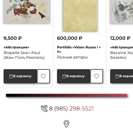
9,500
₽
600,000
₽
12,000
₽
«Абстракция»
Portfolio «Vision Russe I +
«Абстракци
II»
Riopelle Jean-Paul
Bazaine Je
Разные авторы
(Жан-Поль Риопель)
Базейн)
В корзину
В корзину
В корз
8 (985) 298-5521