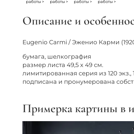
работы >
работы >
работы >
работы >
Описание и особенно
Eugenio Carmi / Эженио Карми (1920
бумага, шелкография
размер листа 49,5 х 49 см.
лимитированная серия из 120 экз., 1
подписана и пронумерована собс
Примерка картины в и