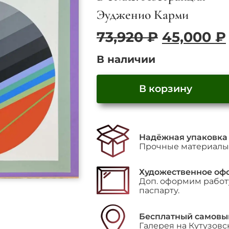
Эудженио Карми
Первона
73,920
₽
45,000
₽
цена
В наличии
составл
73,920 ₽.
В корзину
Количество
товара
"Composition"
Надёжная упаковка
Прочные материалы 
Художественное оф
Доп. оформим работу
паспарту.
Бесплатный самовы
Галерея на Кутузовс