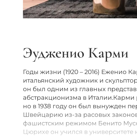
Эудженио Карми
Годы жизни (1920 – 2016) Еженио К
итальянский художник и скульптор.
он был одним из главных представ
абстракционизма в Италии.Карми р
но в 1938 году он был вынужден пе
Швейцарию из-за расовых законов
фашистским режимом Бенито Мусс
Цюрихе он учился в университете 