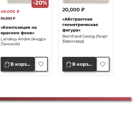
-20%
20,000
₽
40,000
₽
50,000
₽
«Абстрактная
Первоначальная
Текущая
геометрическая
«Композиция на
цена
цена:
фигура»
красном фоне»
Bernhard Georg (Георг
составляла
40,000 ₽.
Lanskoy Andre (Андрэ
Бернхард)
50,000 ₽.
Ланской)
В корзину
В корзину