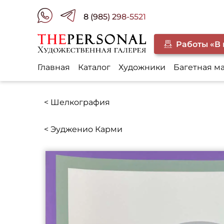
8 (985) 298-5521
Работы «В
Главная
Каталог
Художники
Багетная м
< Шелкография
< Эудженио Карми