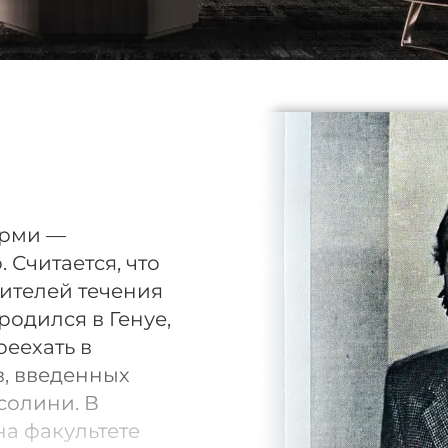
арми —
 Считается, что
ителей течения
одился в Генуе,
реехать в
, введенных
олини. В
на факультете