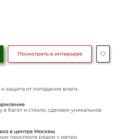
чальная
Текущая
цена:
яла
45,000 ₽.
Посмотреть в интерьере
и защита от попадания влаги.
ормление
 в багет и стекло, сделаем уникальное
воз в центре Москвы
ком проспекте рядом с метро.