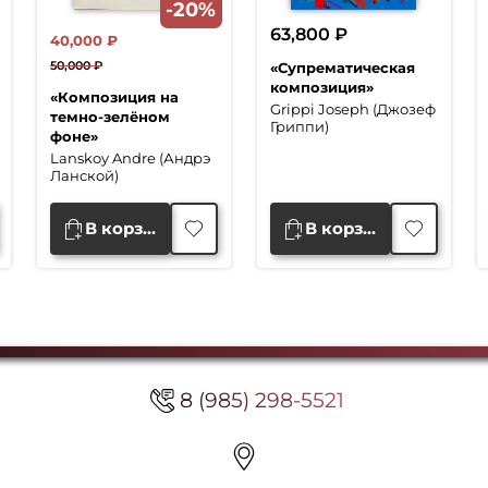
-20%
63,800
₽
40,000
₽
50,000
₽
«Супрематическая
Первоначальная
Текущая
композиция»
«Композиция на
цена
цена:
Grippi Joseph (Джозеф
темно-зелёном
Гриппи)
составляла
40,000 ₽.
фоне»
50,000 ₽.
Lanskoy Andre (Андрэ
Ланской)
В корзину
В корзину
8 (985) 298-5521