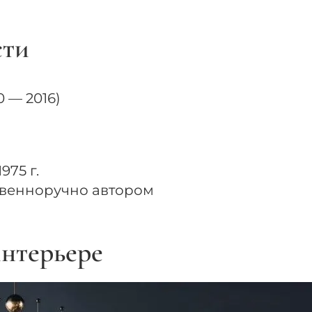
сти
 — 2016)
975 г.
твенноручно автором
нтерьере