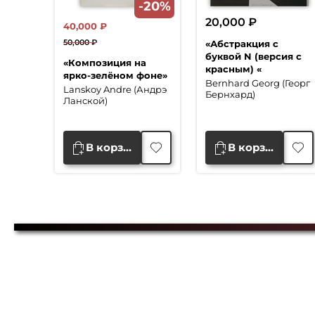
-20%
20,000
₽
40,000
₽
50,000
₽
«Абстракция с
Первоначальная
Текущая
буквой N (версия с
«Композиция на
цена
цена:
красным) «
ярко-зелёном фоне»
Bernhard Georg (Георг
составляла
40,000 ₽.
Lanskoy Andre (Андрэ
Бернхард)
50,000 ₽.
Ланской)
В корзину
В корзину