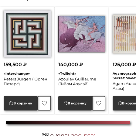
159,500
₽
140,000
₽
125,000
₽
«Interchange»
«Twilight»
Agamograph 
Secret: Swee
Peters Jurgen (Юрген
Azoulay Guillaume
Agam Yaaco
Петерс)
(Гийом Азулэй)
Агам)
В корзину
В корзину
В корз