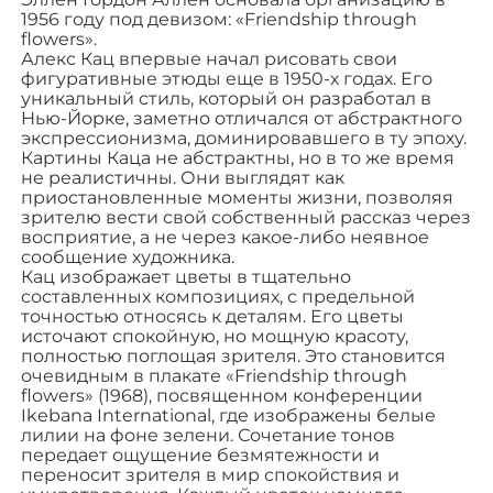
1956 году под девизом: «Friendship through
flowers».
Алекс Кац впервые начал рисовать свои
фигуративные этюды еще в 1950-х годах. Его
уникальный стиль, который он разработал в
Нью-Йорке, заметно отличался от абстрактного
экспрессионизма, доминировавшего в ту эпоху.
Картины Каца не абстрактны, но в то же время
не реалистичны. Они выглядят как
приостановленные моменты жизни, позволяя
зрителю вести свой собственный рассказ через
восприятие, а не через какое-либо неявное
сообщение художника.
Кац изображает цветы в тщательно
составленных композициях, с предельной
точностью относясь к деталям. Его цветы
источают спокойную, но мощную красоту,
полностью поглощая зрителя. Это становится
очевидным в плакате «Friendship through
flowers» (1968), посвященном конференции
Ikebana International, где изображены белые
лилии на фоне зелени. Сочетание тонов
передает ощущение безмятежности и
переносит зрителя в мир спокойствия и