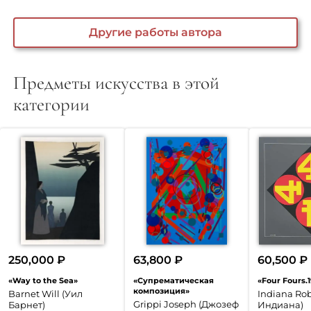
Другие работы автора
Предметы искусства в этой
категории
250,000
₽
63,800
₽
60,500
₽
«Way to the Sea»
«Супрематическая
«Four Fours.
композиция»
Barnet Will (Уил
Indiana Rob
Grippi Joseph (Джозеф
Барнет)
Индиана)