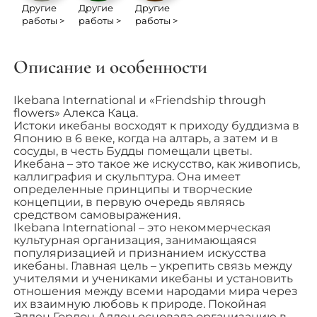
Другие
Другие
Другие
работы >
работы >
работы >
Описание и особенности
Ikebana International и «Friendship through
flowers» Алекса Каца.
Истоки икебаны восходят к приходу буддизма в
Японию в 6 веке, когда на алтарь, а затем и в
сосуды, в честь Будды помещали цветы.
Икебана – это такое же искусство, как живопись,
каллиграфия и скульптура. Она имеет
определенные принципы и творческие
концепции, в первую очередь являясь
средством самовыражения.
Ikebana International – это некоммерческая
культурная организация, занимающаяся
популяризацией и признанием искусства
икебаны. Главная цель – укрепить связь между
учителями и учениками икебаны и установить
отношения между всеми народами мира через
их взаимную любовь к природе. Покойная
Эллен Гордон Аллен основала организацию в