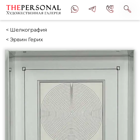
< Шелкография
< Эрвин Герих