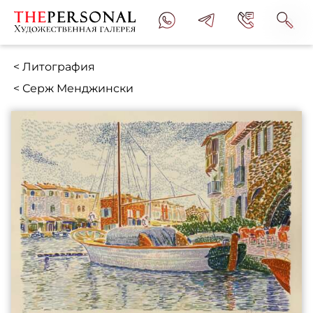
< Литография
< Серж Менджински