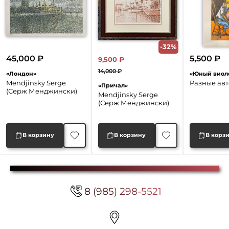
-32%
45,000
₽
5,500
₽
9,500
₽
14,000
₽
«Лондон»
«Юный виол
Первоначальная
Текущая
Mendjinsky Serge
Разные ав
«Причал»
цена
цена:
(Серж Менджински)
Mendjinsky Serge
составляла
9,500 ₽.
(Серж Менджински)
14,000 ₽.
В корзину
В корзину
В корз
8 (985) 298-5521