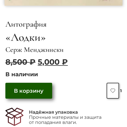
Литография
«Лодки»
Серж Менджински
Первоначальная
Текущая
8,500
₽
5,000
₽
цена
цена:
В наличии
составляла
5,000 ₽.
8,500 ₽.
Количество
В корзину
товара
1
"Лодки"
Надёжная упаковка
Прочные материалы и защита
от попадания влаги.