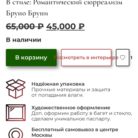
В стиле: Романтический сюрреализм
Бруно Бруни
Первоначальная
Текущая
65,000
₽
45,000
₽
цена
цена:
В наличии
составляла
45,000 ₽.
65,000 ₽.
В корзину
Посмотреть в интерьере
1
Количество
товара
"Лунный
Надёжная упаковка
свет"
Прочные материалы и защита
от попадания влаги.
Художественное оформление
Доп. оформим работу в багет и стекло,
сделаем уникальное паспарту.
Бесплатный самовывоз в центре
Москвы