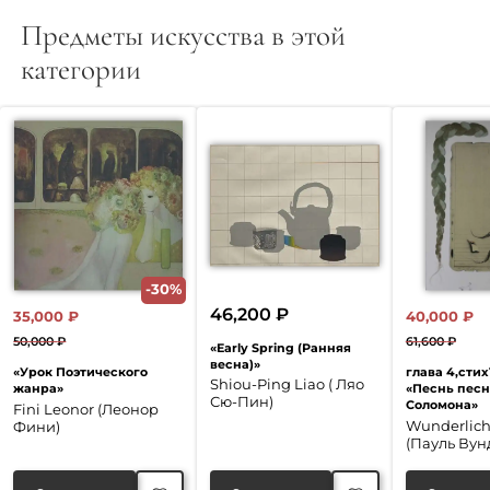
Предметы искусства в этой
категории
-30%
46,200
₽
35,000
₽
40,000
₽
50,000
₽
61,600
₽
«Early Spring (Ранняя
Первоначальная
Текущая
Перво
Текущ
весна)»
«Урок Поэтического
глава 4,стих
цена
цена:
цена
цена:
Shiou-Ping Liao ( Ляо
жанра»
«Песнь пес
Сю-Пин)
Соломона»
составляла
35,000 ₽.
соста
40,000
Fini Leonor (Леонор
Wunderlich
Фини)
50,000 ₽.
61,600 
(Пауль Вун