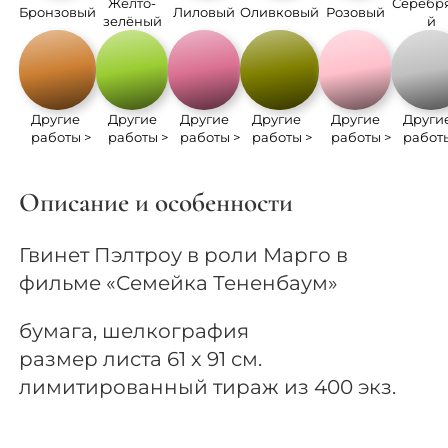
Жёлто-
Серебр
Бронзовый
Лиловый
Оливковый
Розовый
зелёный
й
Другие
Другие
Другие
Другие
Другие
Други
работы >
работы >
работы >
работы >
работы >
работ
Описание и особенности
Гвинет Пэлтроу в роли Марго в
фильме «Семейка Тененбаум»
бумага, шелкография
размер листа 61 х 91 см.
лимитированный тираж из 400 экз.