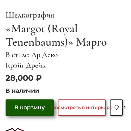
Шелкография
«Margot (Royal
Tenenbaums)» Марго
В стиле: Ар Деко
Крэйг Дрейк
28,000
₽
В наличии
В корзину
Посмотреть в интерьере
1
Количество
товара