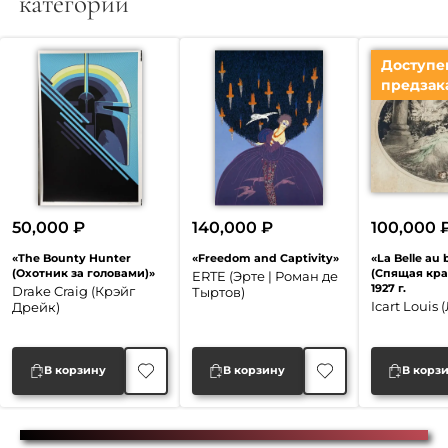
категории
Доступе
предзак
50,000
₽
140,000
₽
100,000
«The Bounty Hunter
«Freedom and Captivity»
«La Belle au
(Охотник за головами)»
(Спящая кра
ERTE (Эрте | Роман де
1927 г.
Drake Craig (Крэйг
Тыртов)
Icart Louis
Дрейк)
В корзину
В корзину
В корз