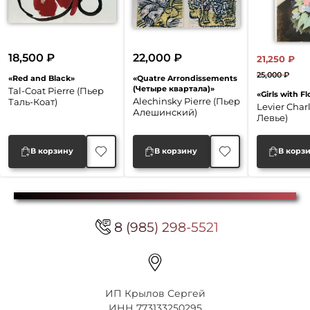
18,500
₽
22,000
₽
21,250
₽
25,000
₽
«Red and Black»
«Quatre Arrondissements
Перво
Текущ
(Четыре квартала)»
Tal-Coat Pierre (Пьер
«Girls with F
цена
цена:
Alechinsky Pierre (Пьер
Таль-Коат)
Levier Char
Алешинский)
соста
21,250 
Левье)
25,000
В корзину
В корзину
В корз
8 (985) 298-5521
ИП Крылов Сергей
ИНН 773133250295