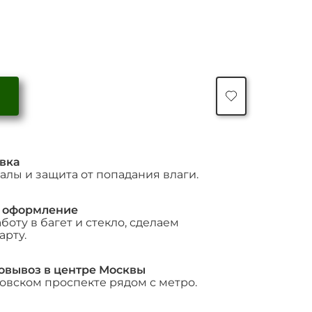
Количество
товара
Темно-
зеленая
диагональ
вка
лы и защита от попадания влаги.
 оформление
оту в багет и стекло, сделаем
арту.
овывоз в центре Москвы
зовском проспекте рядом с метро.