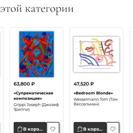
 этой категории
63,800
₽
47,520
₽
«Супрематическая
«Bedroom Blonde»
композиция»
Wesselmann Tom (Том
Вессельман)
Grippi Joseph (Джозеф
Гриппи)
В корзину
В корзину