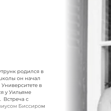
рутрунк родился в
школы он начал
 Университете в
ся у Уильяме
. Встреча с
улиусом Биссиром