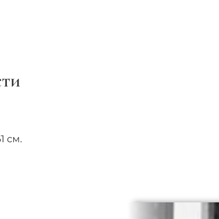
сти
 см.