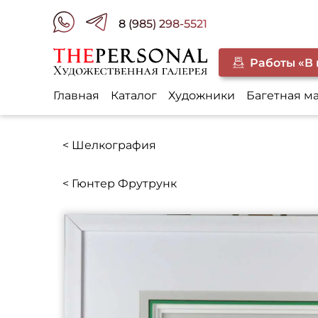
8 (985) 298-5521
Работы «В
Главная
Каталог
Художники
Багетная м
< Шелкография
< Гюнтер Фрутрунк