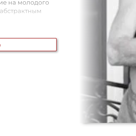
ние на молодого
 абстрактным
а