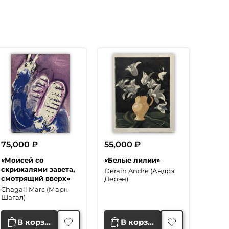
75,000
₽
55,000
₽
«Моисей со
«Белые лилии»
скрижалями завета,
Derain Andre (Андрэ
смотрящий вверх»
Дерэн)
Chagall Marc (Марк
Шагал)
В корзину
В корзину