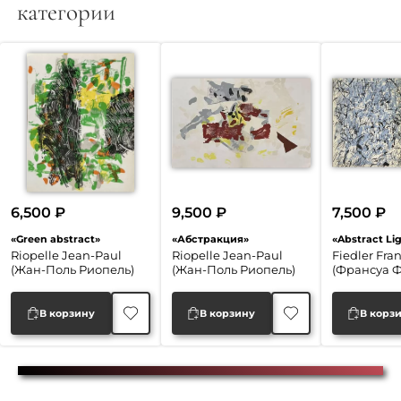
категории
6,500
₽
9,500
₽
7,500
₽
«Green abstract»
«Абстракция»
«Abstract Li
Riopelle Jean-Paul
Riopelle Jean-Paul
Fiedler Fran
(Жан-Поль Риопель)
(Жан-Поль Риопель)
(Франсуа 
В корзину
В корзину
В корз