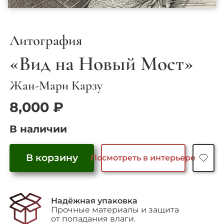
Литография
«Вид на Новый Мост»
Жан-Мари Карзу
8,000
₽
В наличии
В корзину
Посмотреть в интерьере
Количество
товара
"Вид
Надёжная упаковка
на
Прочные материалы и защита
Новый
от попадания влаги.