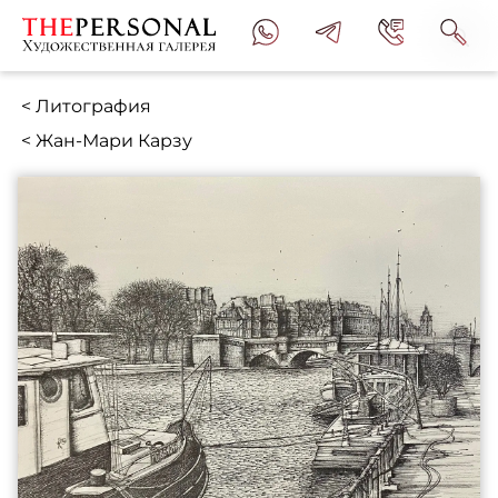
< Литография
< Жан-Мари Карзу