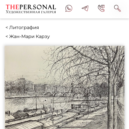
< Литография
< Жан-Мари Карзу