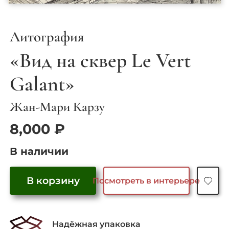
Литография
«Вид на сквер Le Vert
Galant»
Жан-Мари Карзу
8,000
₽
В наличии
В корзину
Посмотреть в интерьере
Количество
товара
"Вид
Надёжная упаковка