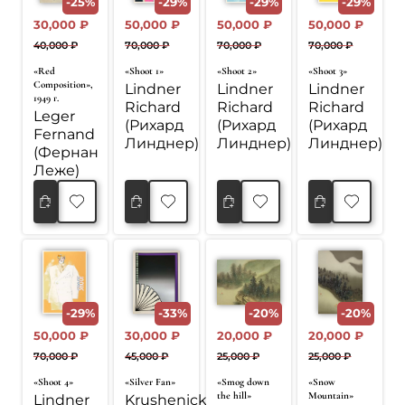
-25%
-29%
-29%
-29%
30,000
₽
50,000
₽
50,000
₽
50,000
₽
40,000
₽
70,000
₽
70,000
₽
70,000
₽
Первоначальная
Текущая
Первоначальная
Текущая
Первоначальная
Текущая
Первоначал
Текущая
«Red
«Shoot 1»
«Shoot 2»
«Shoot 3»
цена
цена:
цена
цена:
цена
цена:
цена
цена:
Composition»,
Lindner
Lindner
Lindner
1949 г.
составляла
30,000 ₽.
составляла
50,000 ₽.
составляла
50,000 ₽.
составляла
50,000 ₽.
Richard
Richard
Richard
Leger
40,000 ₽.
70,000 ₽.
70,000 ₽.
70,000 ₽.
(Рихард
(Рихард
(Рихард
Fernand
Линднер)
Линднер)
Линднер)
(Фернан
Леже)
В корзину
В корзину
В корзину
В корзину
-29%
-33%
-20%
-20%
50,000
₽
30,000
₽
20,000
₽
20,000
₽
70,000
₽
45,000
₽
25,000
₽
25,000
₽
Первоначальная
Текущая
Первоначальная
Текущая
Первоначальная
Текущая
Первоначал
Текущая
«Shoot 4»
«Silver Fan»
«Smog down
«Snow
цена
цена:
цена
цена:
цена
цена:
цена
цена:
the hill»
Mountain»
Lindner
Krushenick