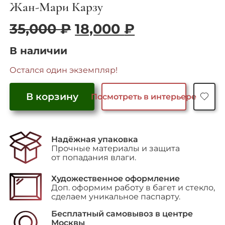
Жан-Мари Карзу
Первоначальная
Текущая
35,000
₽
18,000
₽
цена
цена:
В наличии
составляла
18,000 ₽.
35,000 ₽.
Остался один экземпляр!
В корзину
Посмотреть в интерьере
Количество
товара
"Le
Надёжная упаковка
Square
Прочные материалы и защита
Notre
от попадания влаги.
Dame
(Сквер
Художественное оформление
перед
Доп. оформим работу в багет и стекло,
Нотр-
сделаем уникальное паспарту.
Дам)"
Бесплатный самовывоз в центре
Москвы