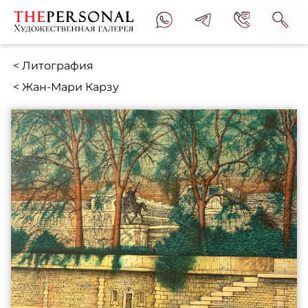
< Литография
< Жан-Мари Карзу