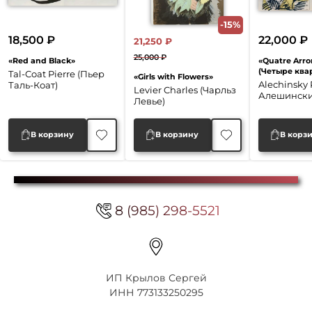
-15%
18,500
₽
22,000
₽
21,250
₽
25,000
₽
«Red and Black»
«Quatre Arr
Первоначальная
Текущая
(Четыре ква
Tal-Coat Pierre (Пьер
«Girls with Flowers»
цена
цена:
Alechinsky 
Таль-Коат)
Levier Charles (Чарльз
Алешински
составляла
21,250 ₽.
Левье)
25,000 ₽.
В корзину
В корзину
В корз
8 (985) 298-5521
ИП Крылов Сергей
ИНН 773133250295