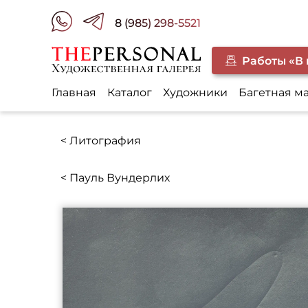
8 (985) 298-5521
Работы «В
Главная
Каталог
Художники
Багетная м
< Литография
< Пауль Вундерлих