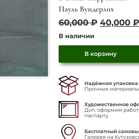
Пауль Вундерлих
Первона
60,000
₽
40,000
цена
В наличии
составл
60,000 ₽
В корзину
Количество
товара
"Libellule
Надёжная упаковка
(Клевета)",
Прочные материалы 
1972
г.
Художественное оф
Доп. оформим работу
паспарту.
Бесплатный самовы
Галерея на Кутузовс