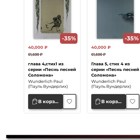
-35%
-35%
40,000
₽
40,000
₽
61,600
₽
61,600
₽
Первоначальная
Текущая
Первоначальная
Текущая
глава 4,стих1 из
Глава 5, стих 4 из
цена
цена:
цена
цена:
серии «Песнь песней
серии «Песнь песней
составляла
40,000 ₽.
составляла
40,000 ₽.
Соломона»
Соломона»
61,600 ₽.
61,600 ₽.
Wunderlich Paul
Wunderlich Paul
(Пауль Вундерлих)
(Пауль Вундерлих)
В корзину
В корзину