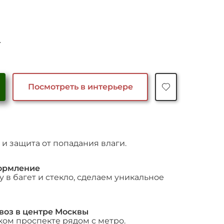
чальная
Текущая
₽
цена:
яла
40,000 ₽.
.
Посмотреть в интерьере
и защита от попадания влаги.
ормление
 в багет и стекло, сделаем уникальное
воз в центре Москвы
ком проспекте рядом с метро.