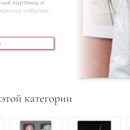
вные картины и
служили события
а
 этой категории