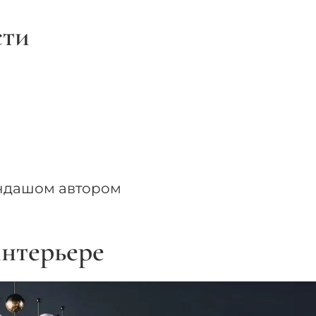
сти
ндашом автором
нтерьере