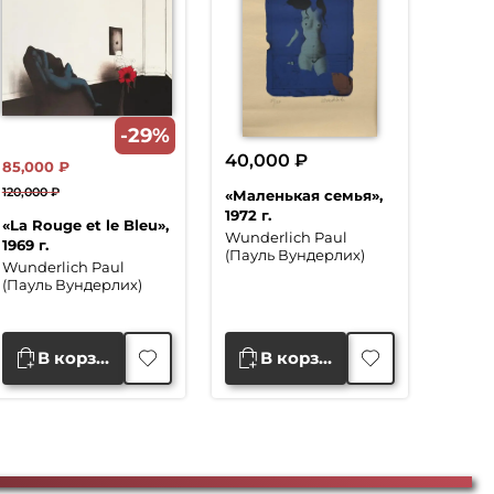
-29%
40,000
₽
85,000
₽
120,000
₽
«Маленькая семья»,
Первоначальная
Текущая
1972 г.
«La Rouge et le Bleu»,
цена
цена:
Wunderlich Paul
1969 г.
(Пауль Вундерлих)
составляла
85,000 ₽.
Wunderlich Paul
120,000 ₽.
(Пауль Вундерлих)
В корзину
В корзину