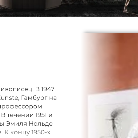
ивописец. В 1947
unste, Гамбург на
л профессором
В течении 1951 и
оты Эмиля Нольде
 К концу 1950-х