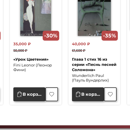
-30%
-35%
35,000
₽
40,000
₽
50,000
₽
61,600
₽
Первоначальная
Текущая
Первоначальная
Текущая
«Урок Цветения»
Глава 1 стих 16 из
цена
цена:
цена
цена:
серии «Песнь песней
Fini Leonor (Леонор
составляла
35,000 ₽.
составляла
40,000 ₽.
Соломона»
Фини)
50,000 ₽.
61,600 ₽.
Wunderlich Paul
(Пауль Вундерлих)
В корзину
В корзину