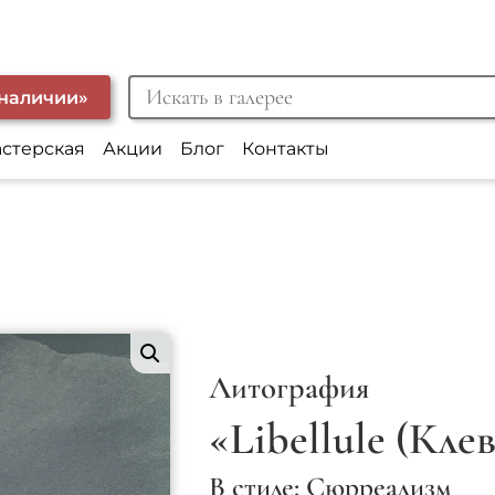
 наличии»
астерская
Акции
Блог
Контакты
Литография
«Libellule (Клеве
В стиле: Сюрреализм