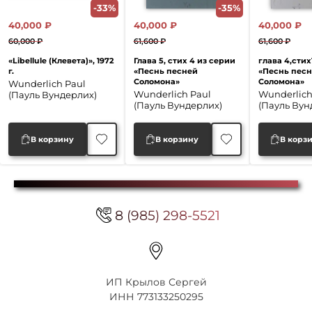
-33%
-35%
40,000
₽
40,000
₽
40,000
₽
60,000
₽
61,600
₽
61,600
₽
Первоначальная
Текущая
Первоначальная
Текущая
Перво
Текущ
«Libellule (Клевета)», 1972
Глава 5, стих 4 из серии
глава 4,стих
цена
цена:
цена
цена:
цена
цена:
г.
«Песнь песней
«Песнь пес
Соломона»
Соломона»
составляла
40,000 ₽.
составляла
40,000 ₽.
соста
40,000
Wunderlich Paul
Wunderlich Paul
Wunderlich
(Пауль Вундерлих)
60,000 ₽.
61,600 ₽.
61,600 
(Пауль Вундерлих)
(Пауль Вун
В корзину
В корзину
В корз
8 (985) 298-5521
ИП Крылов Сергей
ИНН 773133250295