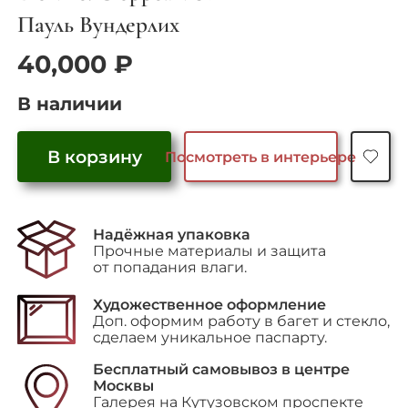
Пауль Вундерлих
40,000
₽
В наличии
В корзину
Посмотреть в интерьере
Количество
товара
"Маленькая
Надёжная упаковка
семья",
Прочные материалы и защита
1972
от попадания влаги.
г.
Художественное оформление
Доп. оформим работу в багет и стекло,
сделаем уникальное паспарту.
Бесплатный самовывоз в центре
Москвы
Галерея на Кутузовском проспекте