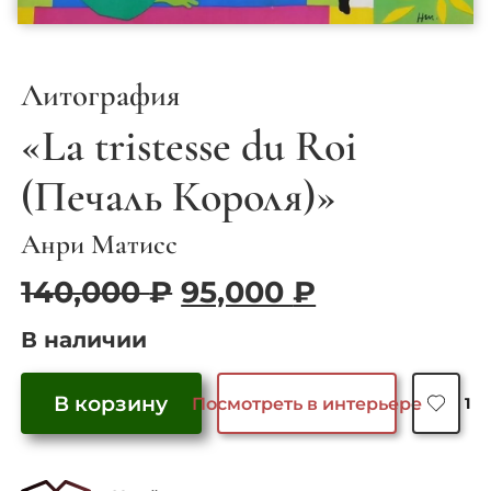
Литография
«La tristesse du Roi
(Печаль Короля)»
Анри Матисс
Первоначальная
Текущая
140,000
₽
95,000
₽
цена
цена:
В наличии
составляла
95,000 ₽.
140,000 ₽.
В корзину
Посмотреть в интерьере
1
Количество
товара