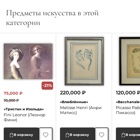
Предметы искусства в этой
категории
-21%
220,000
₽
120,000
75,000
₽
95,000
₽
«Влюблённые»
«Bacchanale
Первоначальная
Текущая
Matisse Henri (Анри
Picasso Pab
«Тристан и Изольда»
цена
цена:
Матисс)
Пикассо)
Fini Leonor (Леонор
составляла
75,000 ₽.
Фини)
95,000 ₽.
В корзину
В корзину
В корз