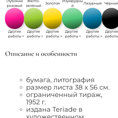
Глубокий
Жёлто-
Изумрудны
Золотой
Лазурный
Чёрны
розовый
зелёный
й
Другие
Другие
Другие
Другие
Другие
Други
работы >
работы >
работы >
работы >
работы >
работы
Описание и особенности
бумага, литография
размер листа 38 х 56 см.
ограниченный тираж,
1952 г.
издана Teriade в
художественном