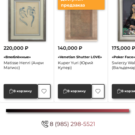
предзаказ
220,000
₽
140,000
₽
175,000
«Влюблённые»
«Venetian Shutter LOVE»
«Poker Face»
Matisse Henri (Анри
Kuper Yuri (Юрий
Swierzy Wa
Матисс)
Купер)
(Вальдема
В корзину
В корзину
В корз
8 (985) 298-5521